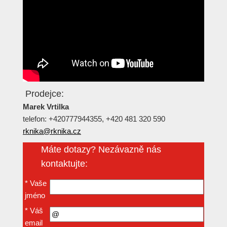
Prodejce:
Marek Vrtilka
telefon: +420777944355, +420 481 320 590
rknika@rknika.cz
Máte dotazy? Nezávazně nás
kontaktujte:
*
Vaše
jméno
*
Váš
email