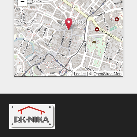
−
?
Leaflet
|
©
OpenStreetMap