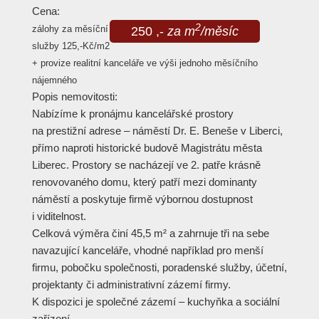
Cena:
2
zálohy za měsíční
250 ,-
za m
/měsíc
služby 125,-Kč/m2
+ provize realitní kanceláře ve výši jednoho měsíčního
nájemného
Popis nemovitosti:
Nabízíme k pronájmu kancelářské prostory
na prestižní adrese – náměstí Dr. E. Beneše v Liberci,
přímo naproti historické budově Magistrátu města
Liberec. Prostory se nacházejí ve 2. patře krásně
renovovaného domu, který patří mezi dominanty
náměstí a poskytuje firmě výbornou dostupnost
i viditelnost.
Celková výměra činí 45,5 m² a zahrnuje tři na sebe
navazující kanceláře, vhodné například pro menší
firmu, pobočku společnosti, poradenské služby, účetní,
projektanty či administrativní zázemí firmy.
K dispozici je společné zázemí – kuchyňka a sociální
zařízení.