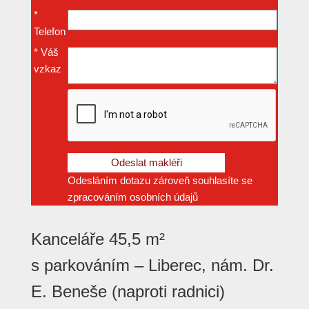
*
Telefon
*
Váš
vzkaz
Odesláním dotazu zároveň souhlasíte se
zpracováním osobních údajů
Kanceláře 45,5 m²
s parkováním – Liberec, nám. Dr.
E. Beneše (naproti radnici)