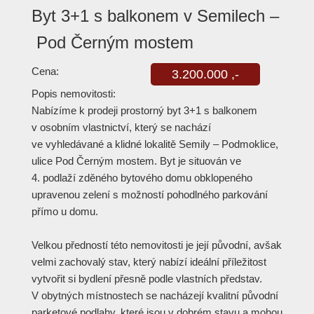
Byt 3+1 s balkonem v Semilech –
Pod Černým mostem
Cena:
3.200.000 ,-
Popis nemovitosti:
Nabízíme k prodeji prostorný byt 3+1 s balkonem
v osobním vlastnictví, který se nachází
ve vyhledávané a klidné lokalitě Semily – Podmoklice,
ulice Pod Černým mostem. Byt je situován ve
4. podlaží zděného bytového domu obklopeného
upravenou zelení s možností pohodlného parkování
přímo u domu.
Velkou předností této nemovitosti je její původní, avšak
velmi zachovalý stav, který nabízí ideální příležitost
vytvořit si bydlení přesně podle vlastních představ.
V obytných místnostech se nacházejí kvalitní původní
parketové podlahy, které jsou v dobrém stavu a mohou