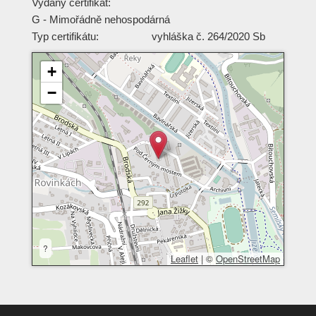
Vydaný certifikát:
G - Mimořádně nehospodárná
Typ certifikátu:
vyhláška č. 264/2020 Sb
+
−
?
Leaflet
|
©
OpenStreetMap