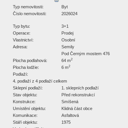
Typ nemovitosti:
Byt
Číslo nemovitosti:
2026024
Typ bytu:
3+1
Operace:
Prodej
Vlastnictví:
Osobní
Adresa:
Semily
Pod Černým mostem 476
2
Plocha podlahová:
64 m
2
Plocha lodžie:
6 m
Podlaží:
4. podlaží z 4 podlaží celkem
Sklepní podlaží:
1. sklepních podlaží
Stav objektu:
Před rekonstrukcí
Konstrukce:
Smíšená
Umístění objektu:
Klidná část obce
Komunikace:
Asfaltová
Stáří objektu:
1975