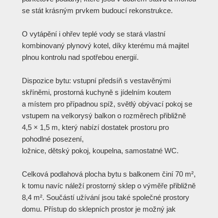
se stát krásným prvkem budoucí rekonstrukce.
O vytápění i ohřev teplé vody se stará vlastní
kombinovaný plynový kotel, díky kterému má majitel
plnou kontrolu nad spotřebou energií.
Dispozice bytu: vstupní předsíň s vestavěnými
skříněmi, prostorná kuchyně s jídelním koutem
a místem pro případnou spíž, světlý obývací pokoj se
vstupem na velkorysý balkon o rozměrech přibližně
4,5 × 1,5 m, který nabízí dostatek prostoru pro
pohodlné posezení,
ložnice, dětský pokoj, koupelna, samostatné WC.
Celková podlahová plocha bytu s balkonem činí 70 m²,
k tomu navíc náleží prostorný sklep o výměře přibližně
8,4 m². Součástí užívání jsou také společné prostory
domu. Přístup do sklepních prostor je možný jak