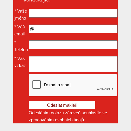
*
Vaše
jméno
*
Váš
email
*
Telefon
*
Váš
vzkaz
Odesláním dotazu zároveň souhlasíte se
zpracováním osobních údajů