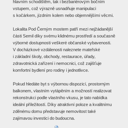
hlavním schodištěm, tak i bezbariérovým bočním
vstupem, což výrazně usnadňuje manipulaci
s kočárkem, jízdním kolem nebo objemnějšími věcmi.
Lokalita Pod Černým mostem patří mezi nejžádanější
části Semil díky svému klidnému prostředí a současně
výborné dostupnosti veškeré občanské vybavenosti.
V docházkové vzdálenosti naleznete mateřské
i základní školy, obchody, restaurace, úřady,
zdravotnická zařízení i nemocnici, což zajišťuje
komfortní bydlení pro rodiny i jednotlivce.
Pokud hledáte byt s výbornou dispozicí, prostorným
balkonem, vlastním vytápěním a možností realizovat
rekonstrukci podle vlastního vkusu, je tato nabídka
ideální příležitostí. Díky atraktivní poloze a kvalitnímu
zděnému domu představuje nemovitost také
zajímavou investici do budoucna.